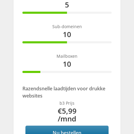
5
50% Complete
Sub-domeinen
10
50% Complete
Mailboxen
10
20% Complete
Razendsnelle laadtijden voor drukke
websites
b3 Prijs
€5,99
/mnd
Nu bestellen