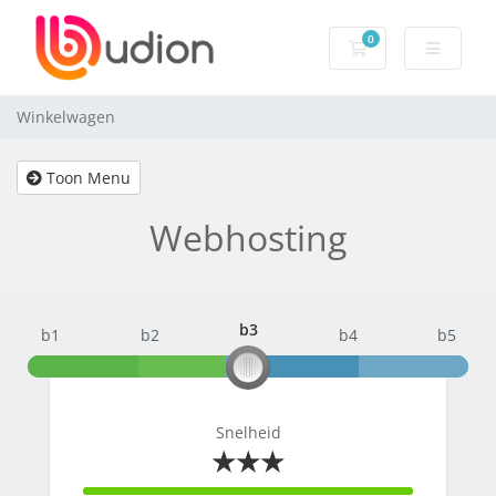
0
Winkelwagen
Winkelwagen
Toon Menu
Webhosting
b3
b1
b2
b3
b4
b5
Snelheid
★★★
100% Complete